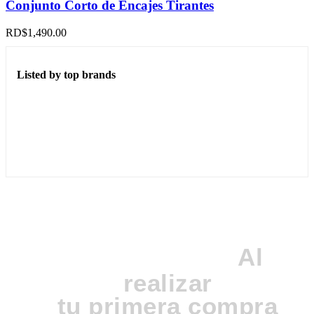
tiene
Conjunto Corto de Encajes Tirantes
múltiples
variantes.
RD$
1,490.00
Las
opciones
se
Listed by top brands
pueden
elegir
en
la
página
de
producto
20%
Al
DE DESCUENTO
realizar
tu primera compra