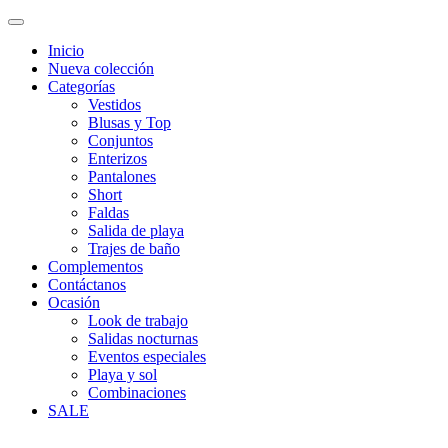
Inicio
Nueva colección
Categorías
Vestidos
Blusas y Top
Conjuntos
Enterizos
Pantalones
Short
Faldas
Salida de playa
Trajes de baño
Complementos
Contáctanos
Ocasión
Look de trabajo
Salidas nocturnas
Eventos especiales
Playa y sol
Combinaciones
SALE