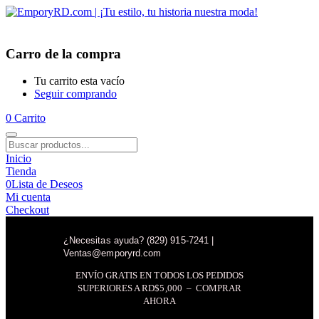
Carro de la compra
Tu carrito esta vacío
Seguir comprando
0
Carrito
Inicio
Tienda
0
Lista de Deseos
Mi cuenta
Checkout
¿Necesitas ayuda? (829) 915-7241 |
Ventas@emporyrd.com
ENVÍO GRATIS EN TODOS LOS PEDIDOS
SUPERIORES A RD$5,000 – COMPRAR
AHORA