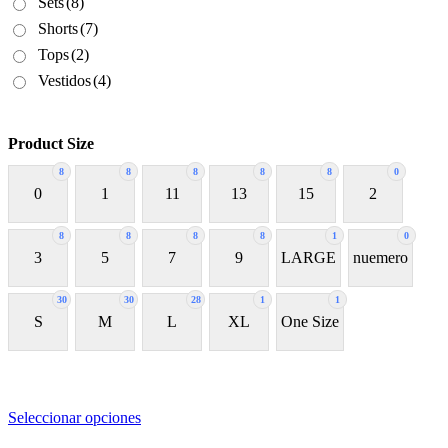
Sets
(8)
Shorts
(7)
Tops
(2)
Vestidos
(4)
Product Size
8
8
8
8
8
0
0
1
11
13
15
2
8
8
8
8
1
0
3
5
7
9
LARGE
nuemero
30
30
28
1
1
S
M
L
XL
One Size
Este
Seleccionar opciones
producto