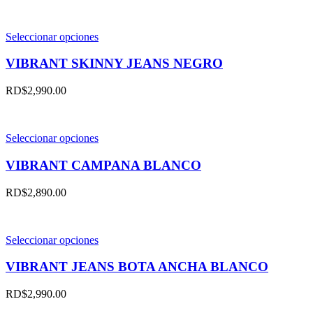
Este
Seleccionar opciones
producto
tiene
VIBRANT SKINNY JEANS NEGRO
múltiples
variantes.
RD$
2,990.00
Las
opciones
se
pueden
Este
Seleccionar opciones
elegir
producto
en
tiene
VIBRANT CAMPANA BLANCO
la
múltiples
página
variantes.
RD$
2,890.00
de
Las
producto
opciones
se
pueden
Este
Seleccionar opciones
elegir
producto
en
tiene
VIBRANT JEANS BOTA ANCHA BLANCO
la
múltiples
página
variantes.
RD$
2,990.00
de
Las