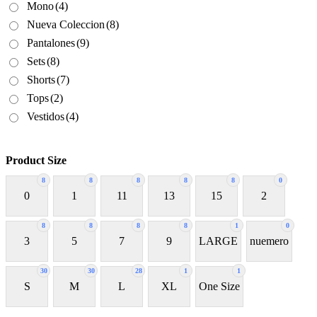
Mono
(4)
Nueva Coleccion
(8)
Pantalones
(9)
Sets
(8)
Shorts
(7)
Tops
(2)
Vestidos
(4)
Product Size
8
8
8
8
8
0
0
1
11
13
15
2
8
8
8
8
1
0
3
5
7
9
LARGE
nuemero
30
30
28
1
1
S
M
L
XL
One Size