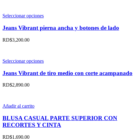
opciones
se
pueden
Este
Seleccionar opciones
elegir
producto
en
tiene
Jeans Vibrant pierna ancha y botones de lado
la
múltiples
página
variantes.
RD$
3,200.00
de
Las
producto
opciones
se
pueden
Este
Seleccionar opciones
elegir
producto
en
tiene
Jeans Vibrant de tiro medio con corte acampanado
la
múltiples
página
variantes.
RD$
2,890.00
de
Las
producto
opciones
se
pueden
Añadir al carrito
elegir
en
BLUSA CASUAL PARTE SUPERIOR CON
la
RECORTES Y CINTA
página
de
RD$
1,690.00
producto