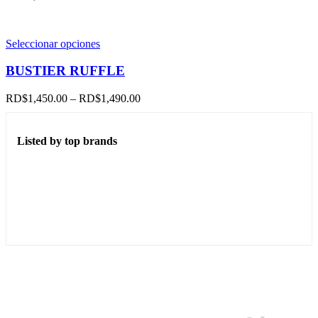
Este
Seleccionar opciones
producto
tiene
BUSTIER RUFFLE
múltiples
variantes.
RD$
1,450.00
–
RD$
1,490.00
Las
opciones
se
Listed by top brands
pueden
elegir
en
la
página
de
producto