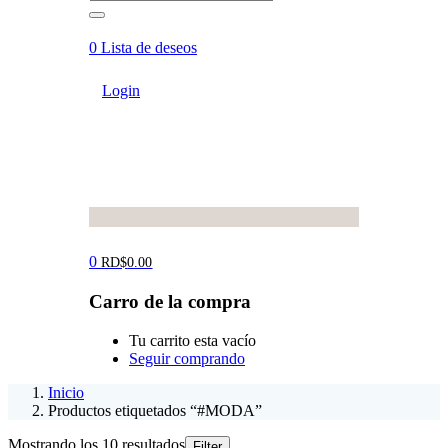
0
Lista de deseos
Login
0
RD$
0.00
Carro de la compra
Tu carrito esta vacío
Seguir comprando
Inicio
Productos etiquetados “#MODA”
Ordenado
Mostrando los 10 resultados
Filter