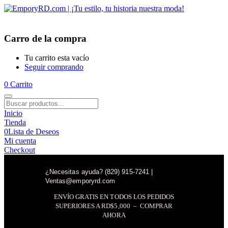
Carro de la compra
Tu carrito esta vacío
Seguir comprando
0
Carrito
Inicio
Tienda
0
Lista de Deseos
Mi cuenta
Checkout
¿Necesitas ayuda? (829) 915-7241 |
Ventas@emporyrd.com
ENVÍO GRATIS EN TODOS LOS PEDIDOS
SUPERIORES A RD$5,000 – COMPRAR
AHORA