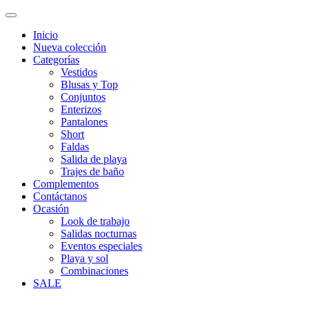
Inicio
Nueva colección
Categorías
Vestidos
Blusas y Top
Conjuntos
Enterizos
Pantalones
Short
Faldas
Salida de playa
Trajes de baño
Complementos
Contáctanos
Ocasión
Look de trabajo
Salidas nocturnas
Eventos especiales
Playa y sol
Combinaciones
SALE