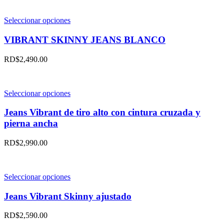
producto
opciones
se
pueden
Este
Seleccionar opciones
elegir
producto
en
tiene
VIBRANT SKINNY JEANS BLANCO
la
múltiples
página
variantes.
RD$
2,490.00
de
Las
producto
opciones
se
pueden
Este
Seleccionar opciones
elegir
producto
en
tiene
Jeans Vibrant de tiro alto con cintura cruzada y
la
múltiples
pierna ancha
página
variantes.
de
Las
RD$
2,990.00
producto
opciones
se
pueden
elegir
Este
Seleccionar opciones
en
producto
la
tiene
Jeans Vibrant Skinny ajustado
página
múltiples
de
variantes.
RD$
2,590.00
producto
Las