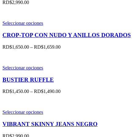
variantes.
RD$
2,990.00
producto
Las
opciones
se
pueden
Este
Seleccionar opciones
elegir
producto
en
tiene
CROP-TOP CON NUDO Y ANILLOS DORADOS
la
múltiples
página
variantes.
RD$
1,650.00
–
RD$
1,659.00
de
Las
producto
opciones
se
pueden
Este
Seleccionar opciones
elegir
producto
en
tiene
BUSTIER RUFFLE
la
múltiples
página
variantes.
RD$
1,450.00
–
RD$
1,490.00
de
Las
producto
opciones
se
pueden
Este
Seleccionar opciones
elegir
producto
en
tiene
VIBRANT SKINNY JEANS NEGRO
la
múltiples
página
variantes.
RD$
2,990.00