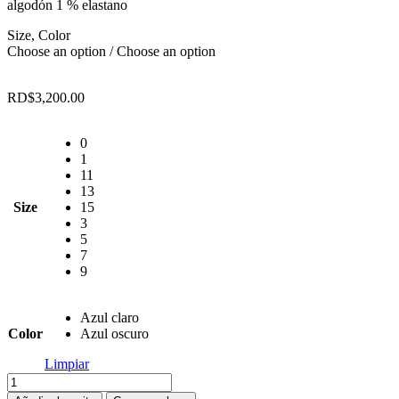
algodón 1 % elastano
Size, Color
Choose an option / Choose an option
RD$
3,200.00
0
1
11
13
Size
15
3
5
7
9
Azul claro
Color
Azul oscuro
Limpiar
Jeans
Vibrant