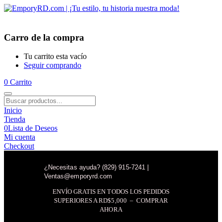
Carro de la compra
Tu carrito esta vacío
Seguir comprando
0
Carrito
Inicio
Tienda
0
Lista de Deseos
Mi cuenta
Checkout
¿Necesitas ayuda? (829) 915-7241 |
Ventas@emporyrd.com
ENVÍO GRATIS EN TODOS LOS PEDIDOS
SUPERIORES A RD$5,000 – COMPRAR
AHORA