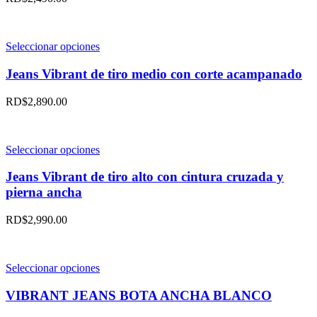
Las
opciones
se
pueden
Este
Seleccionar opciones
elegir
producto
en
tiene
Jeans Vibrant de tiro medio con corte acampanado
la
múltiples
página
variantes.
RD$
2,890.00
de
Las
producto
opciones
se
pueden
Este
Seleccionar opciones
elegir
producto
en
tiene
Jeans Vibrant de tiro alto con cintura cruzada y
la
múltiples
pierna ancha
página
variantes.
de
Las
RD$
2,990.00
producto
opciones
se
pueden
elegir
Este
Seleccionar opciones
en
producto
la
tiene
VIBRANT JEANS BOTA ANCHA BLANCO
página
múltiples
de