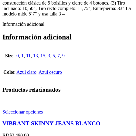
construcción clásica de 5 bolsillos y cierre de 4 botones. (3) Tiro
inclinado: 10,50″, Tiro recto completo: 11,75″, Entrepierna: 33″ La
modelo mide 5’7″ y usa talla 3 –
Información adicional
Información adicional
Size
0
,
1
,
11
,
13
,
15
,
3
,
5
,
7
,
9
Color
Azul claro
,
Azul oscuro
Productos relacionados
Este
Seleccionar opciones
producto
tiene
VIBRANT SKINNY JEANS BLANCO
múltiples
variantes.
RD$
2,490.00