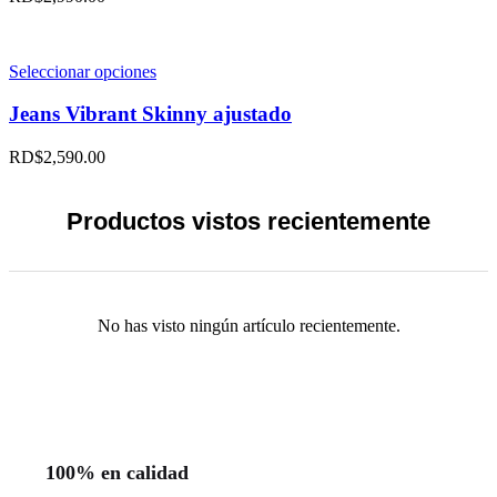
de
Las
producto
opciones
se
pueden
Este
Seleccionar opciones
elegir
producto
en
tiene
Jeans Vibrant Skinny ajustado
la
múltiples
página
variantes.
RD$
2,590.00
de
Las
producto
opciones
se
Productos vistos recientemente
pueden
elegir
en
la
página
No has visto ningún artículo recientemente.
de
producto
100% en calidad