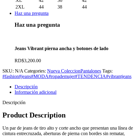
XL
42
36
42
2XL
44
38
44
Haz una pregunta
Haz una pregunta
Jeans Vibrant pierna ancha y botones de lado
RD$
3,200.00
SKU:
N/A
Categories:
Nueva Coleccion
Pantalones
Tags:
#fashion
#jeans
#MODA
#ropademujer
#TENDENCIA
#vibrantjeans
Descripción
Información adicional
Descripción
Product Description
Un par de jeans de tiro alto y corte ancho que presentan una línea de
cintura entrecruzada, aberturas de pierna con bordes sin rematar,