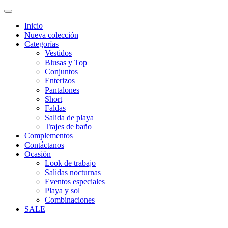
Inicio
Nueva colección
Categorías
Vestidos
Blusas y Top
Conjuntos
Enterizos
Pantalones
Short
Faldas
Salida de playa
Trajes de baño
Complementos
Contáctanos
Ocasión
Look de trabajo
Salidas nocturnas
Eventos especiales
Playa y sol
Combinaciones
SALE