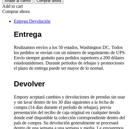
Añadir al carrito
Comprar ahora
pierna
Add to cart
ancha
Comprar ahora
y
botones
Entrega Devolución
de
lado
Entrega
cantidad
Realizamos envíos a los 50 estados, Washington DC. Todos
los pedidos se envían con un número de seguimiento de UPS.
Envío siempre gratuito para pedidos superiores a 200 dólares
estadounidenses. Durante periodos de rebajas y promociones
el plazo de entrega puede ser mayor de lo normal.
Devolver
Empory aceptará cambios y devoluciones de prendas sin usar
y sin lavar dentro de los 30 días siguientes a la fecha de
compra (14 días durante el período de rebajas), previa
presentación del recibo de caja original en cualquier tienda
donde esté disponible la colección correspondiente dentro del
país de compra. Su devolución generalmente se procesará
dentro de una semana a una semana y media. Le enviaremos