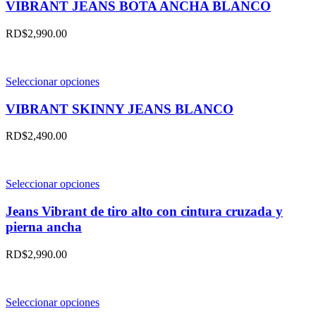
en
tiene
VIBRANT JEANS BOTA ANCHA BLANCO
la
múltiples
página
variantes.
RD$
2,990.00
de
Las
producto
opciones
se
pueden
Este
Seleccionar opciones
elegir
producto
en
tiene
VIBRANT SKINNY JEANS BLANCO
la
múltiples
página
variantes.
RD$
2,490.00
de
Las
producto
opciones
se
pueden
Este
Seleccionar opciones
elegir
producto
en
tiene
Jeans Vibrant de tiro alto con cintura cruzada y
la
múltiples
pierna ancha
página
variantes.
de
Las
RD$
2,990.00
producto
opciones
se
pueden
elegir
Este
Seleccionar opciones
en
producto