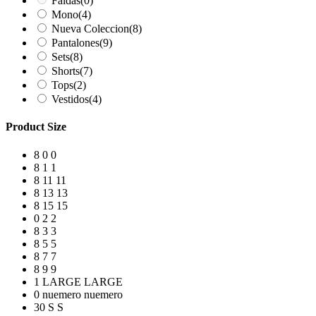
Faldas
(0)
Mono
(4)
Nueva Coleccion
(8)
Pantalones
(9)
Sets
(8)
Shorts
(7)
Tops
(2)
Vestidos
(4)
Product Size
8
0
0
8
1
1
8
11
11
8
13
13
8
15
15
0
2
2
8
3
3
8
5
5
8
7
7
8
9
9
1
LARGE
LARGE
0
nuemero
nuemero
30
S
S