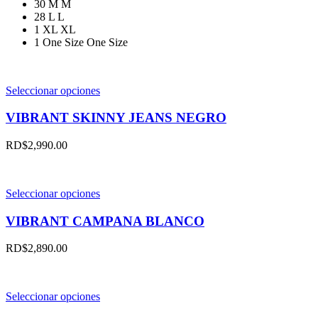
30
M
M
28
L
L
1
XL
XL
1
One Size
One Size
Este
Seleccionar opciones
producto
tiene
VIBRANT SKINNY JEANS NEGRO
múltiples
variantes.
RD$
2,990.00
Las
opciones
se
pueden
Este
Seleccionar opciones
elegir
producto
en
tiene
VIBRANT CAMPANA BLANCO
la
múltiples
página
variantes.
RD$
2,890.00
de
Las
producto
opciones
se
pueden
Este
Seleccionar opciones
elegir
producto