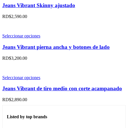
la
tiene
Jeans Vibrant Skinny ajustado
página
múltiples
de
variantes.
RD$
2,590.00
producto
Las
opciones
se
pueden
Este
Seleccionar opciones
elegir
producto
en
tiene
Jeans Vibrant pierna ancha y botones de lado
la
múltiples
página
variantes.
RD$
3,200.00
de
Las
producto
opciones
se
pueden
Este
Seleccionar opciones
elegir
producto
en
tiene
Jeans Vibrant de tiro medio con corte acampanado
la
múltiples
página
variantes.
RD$
2,890.00
de
Las
producto
opciones
se
Listed by top brands
pueden
elegir