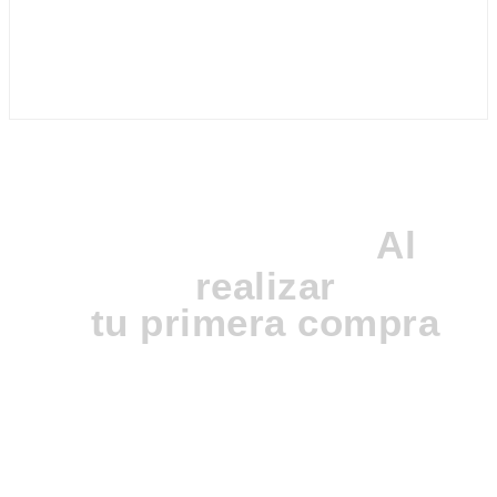
en
la
página
de
producto
20%
Al
DE DESCUENTO
realizar
tu primera compra