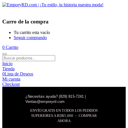
Carro de la compra
Tu carrito esta vacío
Seguir comprando
0
Carrito
Inicio
Tienda
0
Lista de Deseos
Mi cuenta
Checkout
¿Necesitas ayuda? (829) 915-7241 |
Ventas@emporyrd.com
ENVÍO GRATIS EN TODOS LOS PEDIDOS
SUPERIORES A RD$5,000 – COMPRAR
AHORA