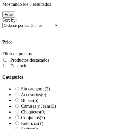
Ordenado
Mostrando los 8 resultados
por
los
Filter
últimos
Sort by:
Price
Filtro de precios
Productos destacados
En stock
Categories
Sin categoría
(2)
Accesorios
(0)
Blusas
(6)
Camisas y Jeans
(3)
Chaquetas
(0)
Conjuntos
(7)
Enterizos
(1)