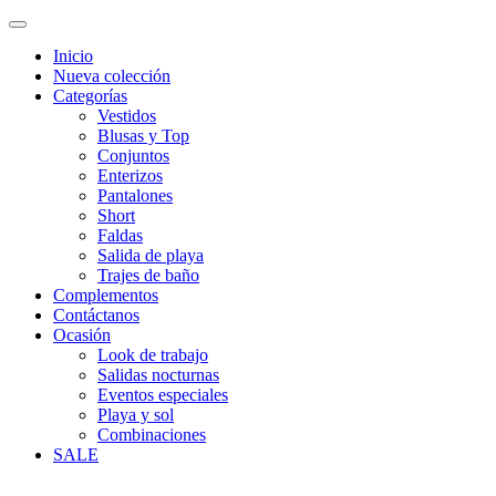
Inicio
Nueva colección
Categorías
Vestidos
Blusas y Top
Conjuntos
Enterizos
Pantalones
Short
Faldas
Salida de playa
Trajes de baño
Complementos
Contáctanos
Ocasión
Look de trabajo
Salidas nocturnas
Eventos especiales
Playa y sol
Combinaciones
SALE