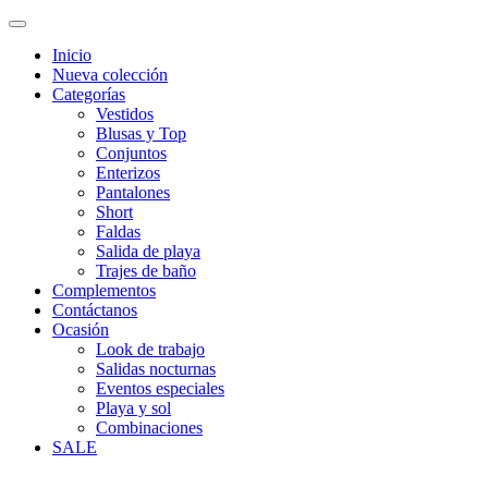
Inicio
Nueva colección
Categorías
Vestidos
Blusas y Top
Conjuntos
Enterizos
Pantalones
Short
Faldas
Salida de playa
Trajes de baño
Complementos
Contáctanos
Ocasión
Look de trabajo
Salidas nocturnas
Eventos especiales
Playa y sol
Combinaciones
SALE