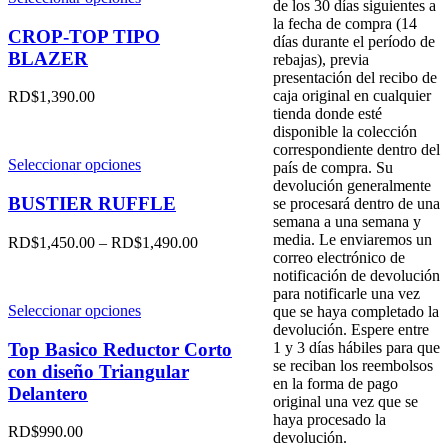
de los 30 días siguientes a
producto
la fecha de compra (14
tiene
CROP-TOP TIPO
días durante el período de
múltiples
BLAZER
rebajas), previa
variantes.
presentación del recibo de
Las
caja original en cualquier
RD$
1,390.00
opciones
tienda donde esté
se
disponible la colección
pueden
correspondiente dentro del
elegir
Este
Seleccionar opciones
país de compra. Su
en
producto
devolución generalmente
la
tiene
BUSTIER RUFFLE
se procesará dentro de una
página
múltiples
semana a una semana y
de
variantes.
media. Le enviaremos un
RD$
1,450.00
–
RD$
1,490.00
producto
Las
correo electrónico de
opciones
notificación de devolución
se
para notificarle una vez
pueden
Este
Seleccionar opciones
que se haya completado la
elegir
producto
devolución. Espere entre
en
tiene
Top Basico Reductor Corto
1 y 3 días hábiles para que
la
múltiples
se reciban los reembolsos
con diseño Triangular
página
variantes.
en la forma de pago
Delantero
de
Las
original una vez que se
producto
opciones
haya procesado la
RD$
990.00
se
devolución.