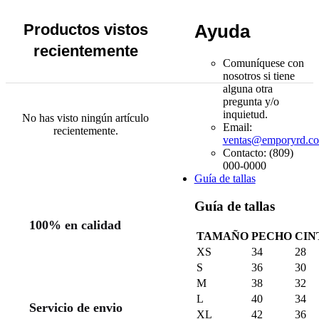
pueden
elegir
Ayuda
Productos vistos
en
la
recientemente
página
Comuníquese con
de
nosotros si tiene
producto
alguna otra
pregunta y/o
inquietud.
No has visto ningún artículo
Email:
recientemente.
ventas@emporyrd.c
Contacto: (809)
000-0000
Guía de tallas
Guía de tallas
100% en calidad
TAMAÑO
PECHO
CIN
XS
34
28
S
36
30
M
38
32
L
40
34
Servicio de envio
XL
42
36