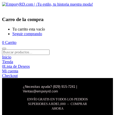
Carro de la compra
Tu carrito esta vacío
Seguir comprando
0
Carrito
Inicio
Tienda
0
Lista de Deseos
Mi cuenta
Checkout
¿Necesitas ayuda? (829) 915-7241 |
Ventas@emporyrd.com
ENVÍO GRATIS EN TODOS LOS PEDIDOS
SUPERIORES A RD$5,000 – COMPRAR
AHORA