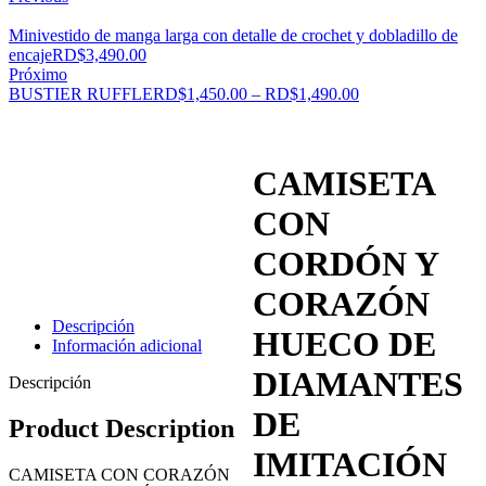
Minivestido de manga larga con detalle de crochet y dobladillo de
encaje
RD$
3,490.00
Próximo
BUSTIER RUFFLE
RD$
1,450.00
–
RD$
1,490.00
CAMISETA
CON
CORDÓN Y
CORAZÓN
Descripción
HUECO DE
Información adicional
DIAMANTES
Descripción
DE
Product Description
IMITACIÓN
CAMISETA CON CORAZÓN