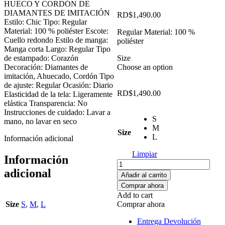
HUECO Y CORDÓN DE
DIAMANTES DE IMITACIÓN
RD$
1,490.00
Estilo: Chic Tipo: Regular
Material: 100 % poliéster Escote:
Regular Material: 100 %
Cuello redondo Estilo de manga:
poliéster
Manga corta Largo: Regular Tipo
de estampado: Corazón
Size
Decoración: Diamantes de
Choose an option
imitación, Ahuecado, Cordón Tipo
de ajuste: Regular Ocasión: Diario
RD$
1,490.00
Elasticidad de la tela: Ligeramente
elástica Transparencia: No
Instrucciones de cuidado: Lavar a
S
mano, no lavar en seco
M
Size
L
Información adicional
Limpiar
Información
CAMISETA
adicional
CON
Añadir al carrito
CORDÓN
Comprar ahora
Y
Add to cart
CORAZÓN
Size
S
,
M
,
L
Comprar ahora
HUECO
DE
Entrega Devolución