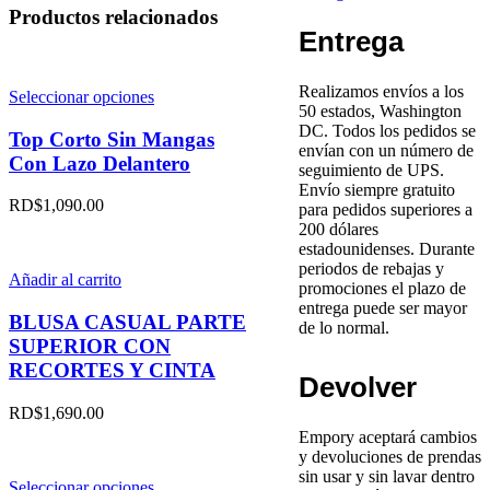
DIAMANTES
Productos relacionados
DE
Entrega
IMITACIÓN
cantidad
Realizamos envíos a los
Este
Seleccionar opciones
50 estados, Washington
producto
DC. Todos los pedidos se
tiene
Top Corto Sin Mangas
envían con un número de
múltiples
Con Lazo Delantero
seguimiento de UPS.
variantes.
Envío siempre gratuito
Las
RD$
1,090.00
para pedidos superiores a
opciones
200 dólares
se
estadounidenses. Durante
pueden
periodos de rebajas y
elegir
Añadir al carrito
promociones el plazo de
en
entrega puede ser mayor
la
BLUSA CASUAL PARTE
de lo normal.
página
SUPERIOR CON
de
RECORTES Y CINTA
producto
Devolver
RD$
1,690.00
Empory aceptará cambios
y devoluciones de prendas
sin usar y sin lavar dentro
Este
Seleccionar opciones