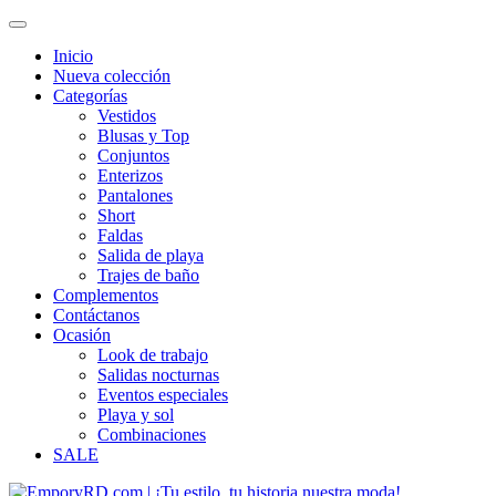
Inicio
Nueva colección
Categorías
Vestidos
Blusas y Top
Conjuntos
Enterizos
Pantalones
Short
Faldas
Salida de playa
Trajes de baño
Complementos
Contáctanos
Ocasión
Look de trabajo
Salidas nocturnas
Eventos especiales
Playa y sol
Combinaciones
SALE