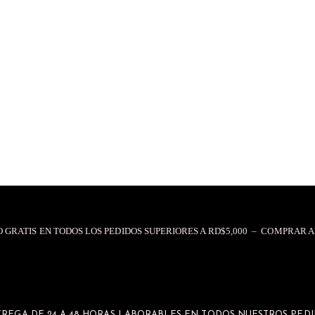
O GRATIS EN TODOS LOS PEDIDOS SUPERIORES A RD$5,000 – COMPRAR 
REGA DE 24 A 48 HORAS LABORABLES EN TODOS NUESTROS PED