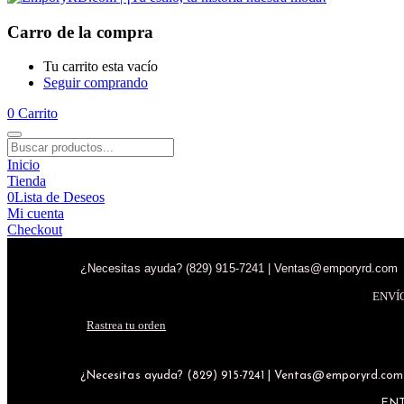
Carro de la compra
Tu carrito esta vacío
Seguir comprando
0
Carrito
Inicio
Tienda
0
Lista de Deseos
Mi cuenta
Checkout
¿Necesitas ayuda? (829) 915-7241 | Ventas@emporyrd.com
ENVÍ
Rastrea tu orden
¿Necesitas ayuda? (829) 915-7241 | Ventas@emporyrd.com
ENT