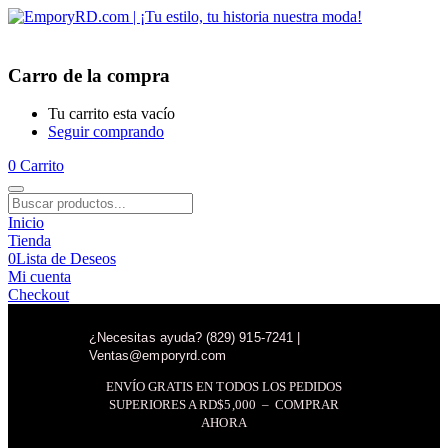
Carro de la compra
Tu carrito esta vacío
Seguir comprando
0
Carrito
Inicio
Tienda
0
Lista de Deseos
Mi cuenta
Checkout
¿Necesitas ayuda? (829) 915-7241 |
Ventas@emporyrd.com
ENVÍO GRATIS EN TODOS LOS PEDIDOS
SUPERIORES A RD$5,000 – COMPRAR
AHORA