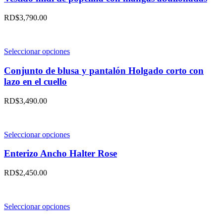
múltiples
variantes.
RD$
3,790.00
Las
opciones
se
pueden
Este
Seleccionar opciones
elegir
producto
en
tiene
Conjunto de blusa y pantalón Holgado corto con
la
múltiples
lazo en el cuello
página
variantes.
de
Las
RD$
3,490.00
producto
opciones
se
pueden
elegir
Este
Seleccionar opciones
en
producto
la
tiene
Enterizo Ancho Halter Rose
página
múltiples
de
variantes.
RD$
2,450.00
producto
Las
opciones
se
pueden
Este
Seleccionar opciones
elegir
producto