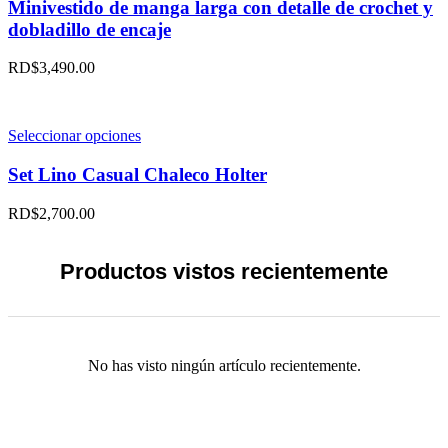
en
tiene
Minivestido de manga larga con detalle de crochet y
la
múltiples
dobladillo de encaje
página
variantes.
de
Las
RD$
3,490.00
producto
opciones
se
pueden
elegir
Este
Seleccionar opciones
en
producto
la
tiene
Set Lino Casual Chaleco Holter
página
múltiples
de
variantes.
RD$
2,700.00
producto
Las
opciones
se
Productos vistos recientemente
pueden
elegir
en
la
página
No has visto ningún artículo recientemente.
de
producto