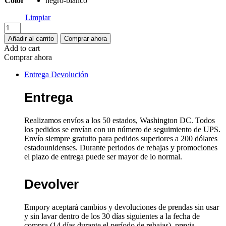
Color
negro-blanco
Limpiar
Vestido
largo
Añadir al carrito
Comprar ahora
sin
Add to cart
mangas
Comprar ahora
con
cuello
Entrega Devolución
alto
y
Entrega
falda
plisada
con
Realizamos envíos a los 50 estados, Washington DC. Todos
estampado
los pedidos se envían con un número de seguimiento de UPS.
floral
Envío siempre gratuito para pedidos superiores a 200 dólares
y
estadounidenses. Durante periodos de rebajas y promociones
lunares
el plazo de entrega puede ser mayor de lo normal.
para
mujer
cantidad
Devolver
Empory aceptará cambios y devoluciones de prendas sin usar
y sin lavar dentro de los 30 días siguientes a la fecha de
compra (14 días durante el período de rebajas), previa