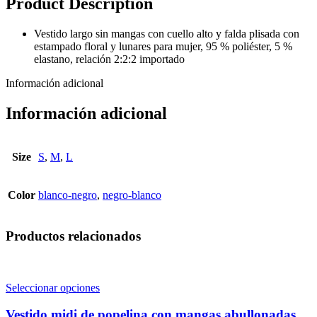
Product Description
Vestido largo sin mangas con cuello alto y falda plisada con
estampado floral y lunares para mujer, 95 % poliéster, 5 %
elastano, relación 2:2:2 importado
Información adicional
Información adicional
Size
S
,
M
,
L
Color
blanco-negro
,
negro-blanco
Productos relacionados
Este
Seleccionar opciones
producto
tiene
Vestido midi de popelina con mangas abullonadas