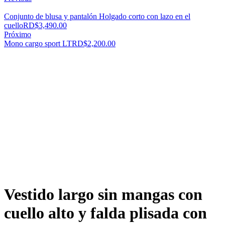
Conjunto de blusa y pantalón Holgado corto con lazo en el
cuello
RD$
3,490.00
Próximo
Mono cargo sport LT
RD$
2,200.00
Vestido largo sin mangas con
cuello alto y falda plisada con