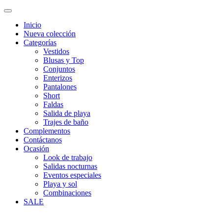
Inicio
Nueva colección
Categorías
Vestidos
Blusas y Top
Conjuntos
Enterizos
Pantalones
Short
Faldas
Salida de playa
Trajes de baño
Complementos
Contáctanos
Ocasión
Look de trabajo
Salidas nocturnas
Eventos especiales
Playa y sol
Combinaciones
SALE